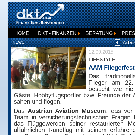
HOME
DKT - FINANZEN
BERATUNG
PRE
NEWS
Vorheri
12.09.2015
LIFESTYLE
AAM Fliegerfest
Das traditione
Flieger am 22
besucht wie nie 
Gäste, Hobbyflugsportler bzw. Freunde der
sahen und flogen.
Das
Austrian Aviation Museum
, das von
Team in versicherungstechnischen Fragen b
das Flüggewerden seiner restaurierten M
alljährlichen Rundflug mit seinem erfahre