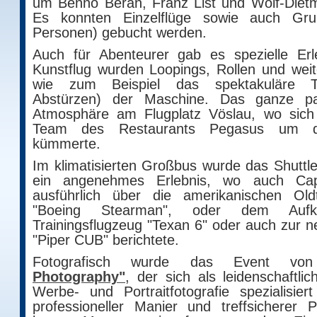
um Benno Beran, Franz List und Wolf-Dietm
Es konnten Einzelflüge sowie auch Gru
Personen) gebucht werden.
Auch für Abenteurer gab es spezielle Er
Kunstflug wurden Loopings, Rollen und weit
wie zum Beispiel das spektakuläre Tru
Abstürzen) der Maschine. Das ganze pas
Atmosphäre am Flugplatz Vöslau, wo sic
Team des Restaurants Pegasus um da
kümmerte.
Im klimatisierten Großbus wurde das Shutt
ein angenehmes Erlebnis, wo auch Ca
ausführlich über die amerikanischen Old
"Boeing Stearman", oder dem Aufkl
Trainingsflugzeug "Texan 6" oder auch zur 
"Piper CUB" berichtete.
Fotografisch wurde das Event v
Photography"
, der sich als leidenschaftli
Werbe- und Portraitfotografie spezialisiert
professioneller Manier und treffsicherer 