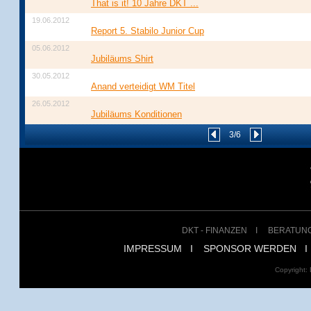
That is it! 10 Jahre DKT ...
19.06.2012
Report 5. Stabilo Junior Cup
05.06.2012
Jubiläums Shirt
30.05.2012
Anand verteidigt WM Titel
26.05.2012
Jubiläums Konditionen
3/6
DKT - FINANZEN
I
BERATUN
IMPRESSUM
I
SPONSOR WERDEN
I
Copyright: