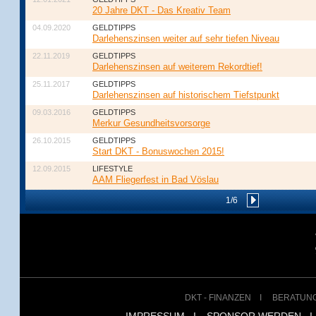
20 Jahre DKT - Das Kreativ Team
04.09.2020
GELDTIPPS
Darlehenszinsen weiter auf sehr tiefen Niveau
22.11.2019
GELDTIPPS
Darlehenszinsen auf weiterem Rekordtief!
25.11.2017
GELDTIPPS
Darlehenszinsen auf historischem Tiefstpunkt
09.03.2016
GELDTIPPS
Merkur Gesundheitsvorsorge
26.10.2015
GELDTIPPS
Start DKT - Bonuswochen 2015!
12.09.2015
LIFESTYLE
AAM Fliegerfest in Bad Vöslau
1/6
DKT - FINANZEN
I
BERATUN