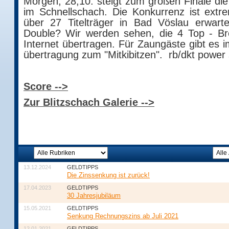
Morgen, 28,10. steigt zum großen Finale die
im Schnellschach. Die Konkurrenz ist extr
über 27 Titelträger in Bad Vöslau erwart
Double? Wir werden sehen, die 4 Top - Bre
Internet übertragen. Für Zaungäste gibt es i
übertragung zum "Mitkibitzen". rb/dkt power 
Score -->
Zur Blitzschach Galerie -->
13.12.2024
GELDTIPPS
Die Zinssenkung ist zurück!
17.04.2023
GELDTIPPS
30 Jahresjubiläum
15.05.2021
GELDTIPPS
Senkung Rechnungszins ab Juli 2021
12.01.2021
GELDTIPPS