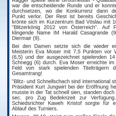
Ragger spielte seine Großmeister - Qualitä
war die entscheidende Runde und er konnte
durchsetzen, wo die Konkurrenz dann d
Punkt verlor. Der Rest ist bereits Geschi
krönte sich im Kurzentrum Bad Vöslau mit 
"Blitzerkönig 2012 von Österreich". Auf 
klingende Name IM Harald Casagrande (9
Diermair (9).
Bei den Damen setzte sich die wieder ers
Meisterin Eva Moser mit 7,5 Punkten vor
(6,5) und der ausgezeichnet spielenden 14
Schnegg (6) durch. Eva Moser erreichte im
Feld von stark spielenden Titelträgern 
Gesamtrang!
"Blitz- und Schnellschach sind international s
Präsident Kurt Jungwirt bei der Eröffnung he
musste in der Tat schnell sien, standen doch
sec. pro Zug Bedeknzeit zur Verfügung. 
Schiedsrichter Kaweh Kristof sorgte für e
Ablauf des Turniers.