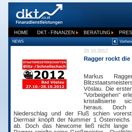
HOME
DKT - FINANZEN
BERATUNG
PRE
NEWS
Vorheri
28.10.2012
Ragger rockt die
Markus Ragge
Blitzstaatsmeist
Vöslau. Die erst
"Vorbeigehen" erl
kristallisierte
heraus. Doc
Niederschlag und der Fluß schien vorers
Diermair knöpft der Nummer 1 Österreichs
ab. Doch das Newcome ließ nicht lange