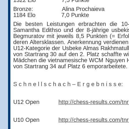
1322 Elo 7,5 Punkte
Bronze: Alina Proch
1184 Elo 7,0 Punkte
Die besten Leistungen erbrachten die 10-j
Samantha Edithso und der 8-jährige usbe
Begmuratov mit jeweils 8,5 Punkten (= Erfo
deren Altersklassen. Anerkennung verdienen
U12-Kategorie der Usbeke Almas Rakhmatull
von Startrang 30 auf den 2. Platz schaffte w
Mädchen die vietnamesische WCM Nguyen H
von Startrang 34 auf Platz 6 emporarbeitete.
S c h n e l l s c h a c h – E r g e b n i s s e:
U12 Open
http://chess-results.com/t
U10 Open
http://chess-results.com/t