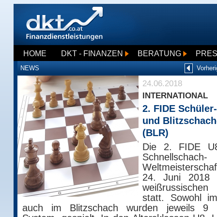
HOME
DKT - FINANZEN
BERATUNG
PRE
NEWS
Vorheri
24.06.2018
INTERNATIONAL
2. FIDE Schüler
und Blitzschac
(BLR)
Die 2. FIDE U
Schnellschach-
Weltmeisterscha
24. Juni 2018 
weißrussischen
statt. Sowohl i
auch im Blitzschach wurden jeweils 9 