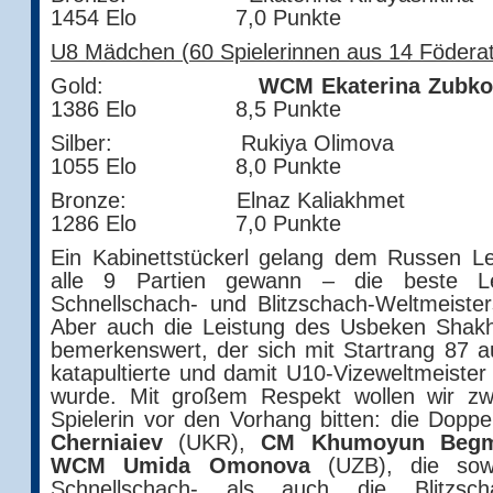
1454 Elo 7,0 Punkte
U8 Mädchen (60 Spielerinnen aus 14 Föderat
Gold:
WCM Ekaterina Zubko
1386 Elo 8,5 Punkte
Silber: Rukiya Ol
1055 Elo 8,0 Punkte
Bronze: Elnaz Kalia
1286 Elo 7,0 Punkte
Ein Kabinettstückerl gelang dem Russen Le
alle 9 Partien gewann – die beste Le
Schnellschach- und Blitzschach-Weltmeiste
Aber auch die Leistung des Usbeken Shak
bemerkenswert, der sich mit Startrang 87 a
katapultierte und damit U10-Vizeweltmeister
wurde. Mit großem Respekt wollen wir zw
Spielerin vor den Vorhang bitten: die Dopp
Cherniaiev
(UKR),
CM Khumoyun Begm
WCM Umida Omonova
(UZB), die sow
Schnellschach- als auch die Blitzsc