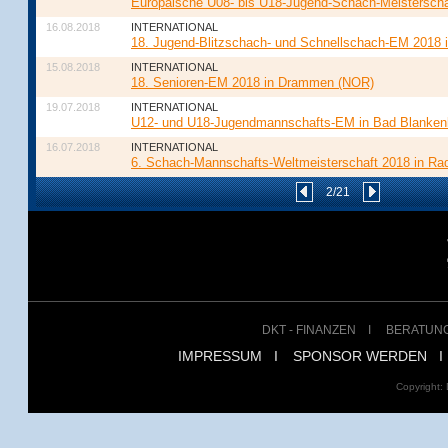
Europäische U08- bis U18-Jugend-Schach-Meisterscha
16.08.2018
INTERNATIONAL
18. Jugend-Blitzschach- und Schnellschach-EM 2018 
15.08.2018
INTERNATIONAL
18. Senioren-EM 2018 in Drammen (NOR)
19.07.2018
INTERNATIONAL
U12- und U18-Jugendmannschafts-EM in Bad Blanke
16.07.2018
INTERNATIONAL
6. Schach-Mannschafts-Weltmeisterschaft 2018 in Ra
2/21
DKT - FINANZEN
I
BERATUN
IMPRESSUM
I
SPONSOR WERDEN
I
Copyright: