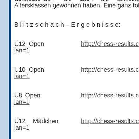
Altersklassen gewonnen haben. Eine ganz tol
B l i t z s c h a c h – E r g e b n i s s e:
U12 Open
http://chess-results
lan=1
U10 Open
http://chess-results
lan=1
U8 Open
http://chess-results
lan=1
U12 Mädchen
http://chess-results
lan=1