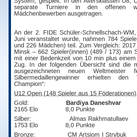
System, gespielt. In den Altersklassen U8
separate Turniere in den offenen 
Mädchenbewerben ausgetragen.
An der 2. FIDE Schüler-Schnellschach-WM,
Juni veranstaltet wurde, nahmen 784 Spiel
und 226 Mädchen) teil. Zum Vergleich: 2017 
Minsk – 662 Spieler(innen) (489 / 173) am S
mit einer Bedenkzeit von 10 min plus einem
Zug. In der folgenden Übersicht sind die 
ausgezeichneten neuen Weltmeister f
Silbermedaillengewinner erhielten den
Champion“:
U12 Open (148 Spieler aus 15 Föderationen)
Gold:
Bardiya Dan
2165 Elo 8,0 Punkte
Silber: Almas Rakhmat
1753 Elo 8,0 Punkte
Bronze: CM Artsiom I S